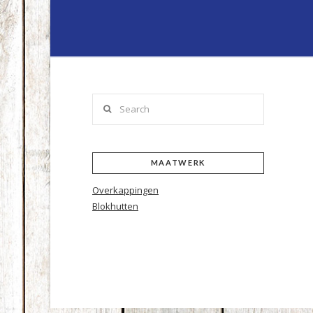
Lenferink
Hout
&
Search
Handelsond
MAATWERK
Overkappingen
Blokhutten