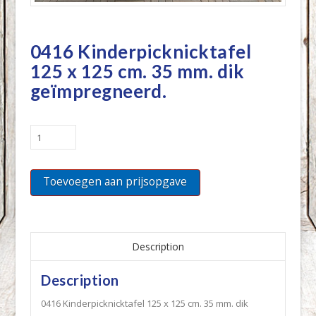
0416 Kinderpicknicktafel
125 x 125 cm. 35 mm. dik
geïmpregneerd.
0416
Kinderpicknicktafel
125
Toevoegen aan prijsopgave
x
125
cm.
35
mm.
Description
dik
Description
geïmpregneerd.
quantity
0416 Kinderpicknicktafel 125 x 125 cm. 35 mm. dik