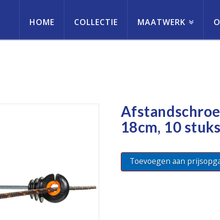
HOME
COLLECTIE
MAATWERK
O
erneming
Afstandschroef
18cm, 10 stuks
Toevoegen aan prijsopg