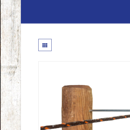
Lenferink
Hout
&
Handelsond