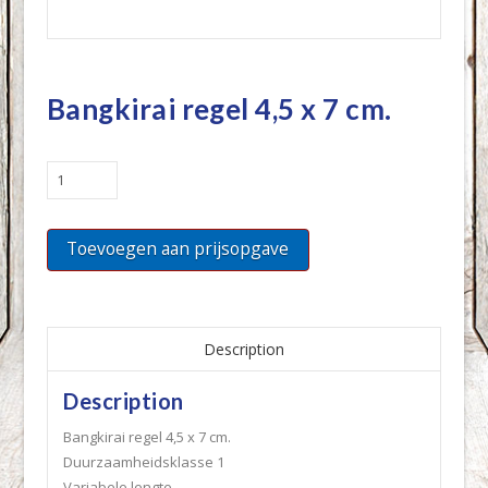
Bangkirai regel 4,5 x 7 cm.
Bangkirai
regel
4,5
Toevoegen aan prijsopgave
x
7
cm.
quantity
Description
Description
Bangkirai regel 4,5 x 7 cm.
Duurzaamheidsklasse 1
Variabele lengte.