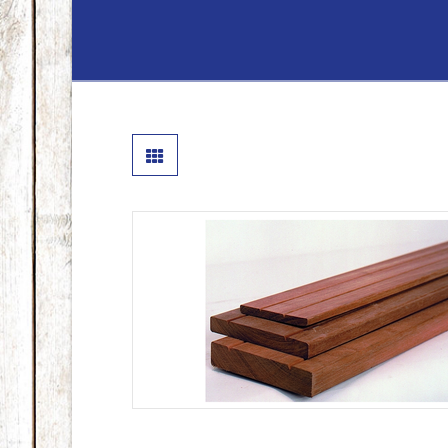
Lenferink
Hout
&
Handelsond