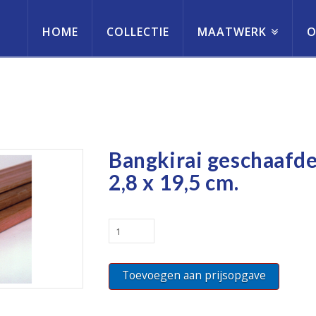
HOME
COLLECTIE
MAATWERK
O
erneming
Bangkirai geschaafd
2,8 x 19,5 cm.
Bangkirai
geschaafde
planken
Toevoegen aan prijsopgave
2,8
x
19,5