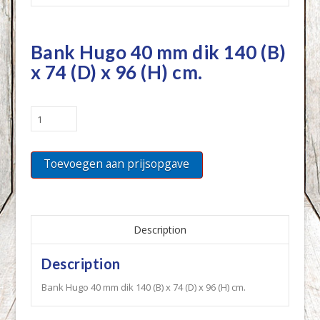
Bank Hugo 40 mm dik 140 (B)
x 74 (D) x 96 (H) cm.
Bank
Hugo
40
Toevoegen aan prijsopgave
mm
dik
140
(B)
x
Description
74
Description
(D)
x
Bank Hugo 40 mm dik 140 (B) x 74 (D) x 96 (H) cm.
96
(H)