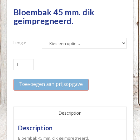
Bloembak 45 mm. dik
geimpregneerd.
Lengte
Bloembak
45
mm.
Toevoegen aan prijsopgave
dik
geimpregneerd.
quantity
Description
Description
Bloembak 45 mm. dik geimpregneerd.