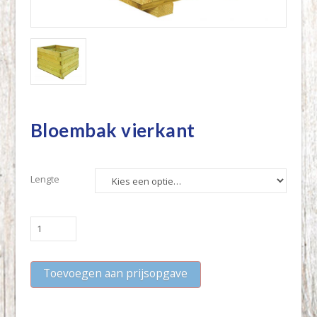
Bloembak vierkant
Lengte
Bloembak
vierkant
quantity
Toevoegen aan prijsopgave