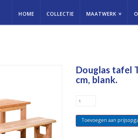
HOME
COLLECTIE
MAATWERK
O
erneming
Douglas tafel 
cm, blank.
Douglas
tafel
Tiemen,
Toevoegen aan prijsopg
200
x
100