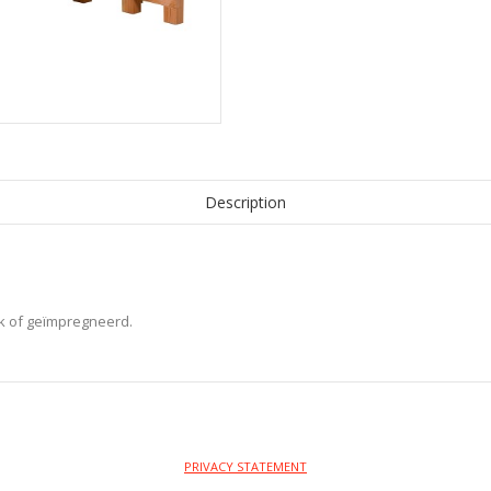
x
80
cm,
blank.
quantity
Description
nk of geïmpregneerd.
PRIVACY STATEMENT