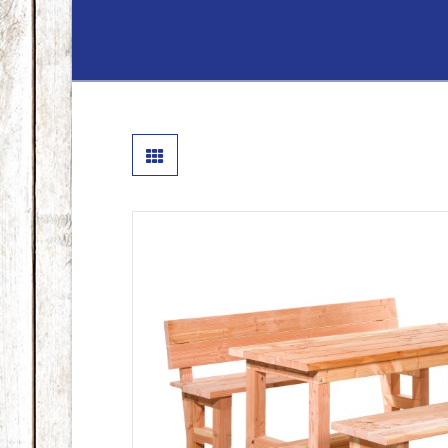
Lenferink
Hout
&
Handelsond