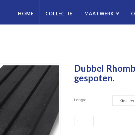
HOME
COLLECTIE
MAATWERK
O
erneming
Dubbel Rhombu
gespoten.
Lengte
Dubbel
Rhombus
2,5