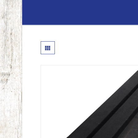
Lenferink
Hout
&
Handelsond