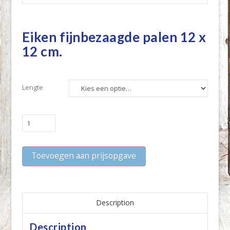
Eiken fijnbezaagde palen 12 x
12 cm.
Lengte
Eiken
fijnbezaagde
palen
Toevoegen aan prijsopgave
12
x
12
cm.
quantity
Description
Description