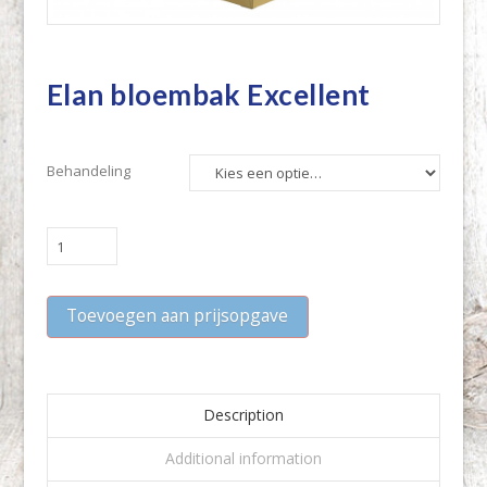
Elan bloembak Excellent
Behandeling
Elan
bloembak
Excellent
Toevoegen aan prijsopgave
quantity
Description
Additional information