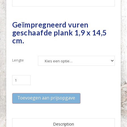
Geïmpregneerd vuren
geschaafde plank 1,9 x 14,5
cm.
Lengte
Geïmpregneerd
vuren
geschaafde
Toevoegen aan prijsopgave
plank
1,9
x
14,5
cm.
Description