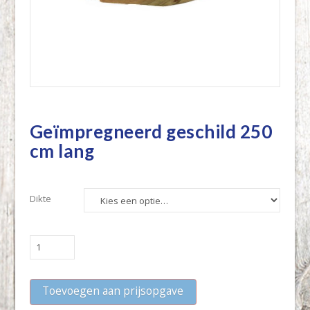
Geïmpregneerd geschild 250
cm lang
Dikte
Geïmpregneerd
geschild
250
Toevoegen aan prijsopgave
cm
lang