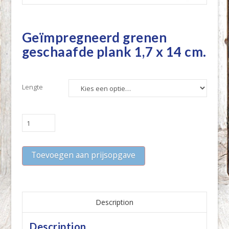
Geïmpregneerd grenen
geschaafde plank 1,7 x 14 cm.
Lengte
Geïmpregneerd
grenen
geschaafde
Toevoegen aan prijsopgave
plank
1,7
x
14
cm.
Description
quantity
Description