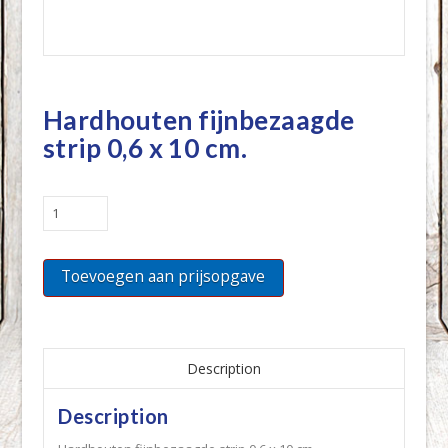
Hardhouten fijnbezaagde
strip 0,6 x 10 cm.
Hardhouten
fijnbezaagde
strip
Toevoegen aan prijsopgave
0,6
x
10
cm.
quantity
Description
Description