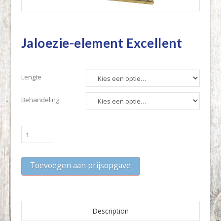
Jaloezie-element Excellent
Lengte
Behandeling
Jaloezie-
element
Excellent
Toevoegen aan prijsopgave
quantity
Description