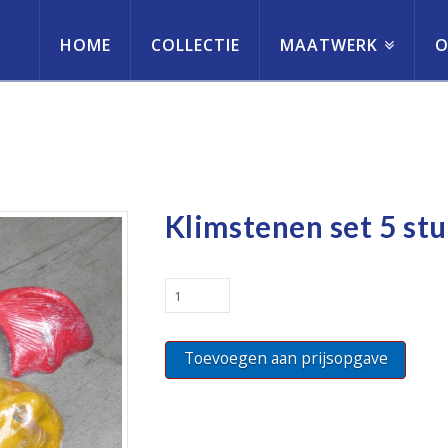
HOME
COLLECTIE
MAATWERK
O
erneming
Klimstenen set 5 st
Klimstenen
set
5
Toevoegen aan prijsopgave
stuks
quantity