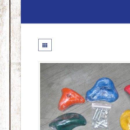
Lenferink
Hout
&
Handelsond