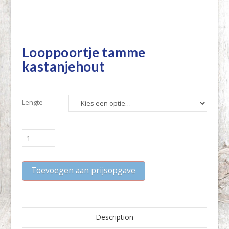
Looppoortje tamme
kastanjehout
Lengte
Looppoortje
tamme
kastanjehout
Toevoegen aan prijsopgave
quantity
Description