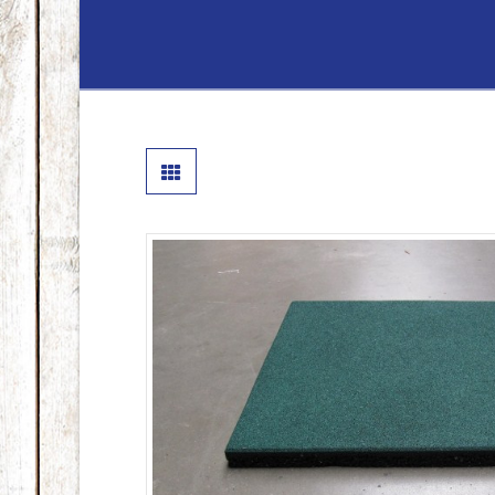
Lenferink
Hout
&
Handelsond