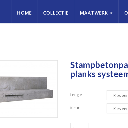
HOME
COLLECTIE
MAATWERK
O
erneming
Stampbetonpaal
planks systee
Lengte
Kleur
Stampbetonpaal