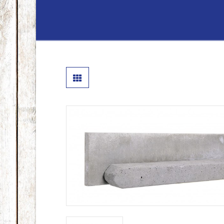
Lenferink
Hout
&
Handelsond