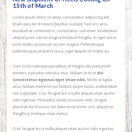
15th of March
Lorem ipsum dolor sit amet, consectetur adipiscing elit.
Etiam quis
leo at mauris faucibus
suscipit. Sed orci arcu,
tincidunt at commodo in, consectetur sed enim. Vestibulum
aliquet justo rutrum magna tincidunt fringilla. In eget nisl in
justo mattis accumsan eu nec magna. Pellentesque
pellentesque pharetra lacus, eget aliquet mi mattis eu.
Cum sociis natoque penatibus et magnis dis parturient
montes, nascetur ridiculus mus. Nullam ut mi in
dui
consectetur egestas eget vitae odio
. Morbi ut ligula
arcu. Nullam eleifend nisl facilisis turpis luctus a bibendum
VIEW POST
nisl vulputate. Cras feugiat leo a nulla aliquet vitae auctor
odio egestas. Phasellus iaculis posuere velit, congue
placerat dui rhoncus vel. Maecenas tortor orci, aliquet et
fringilla a, tristique vitae metus.
Cras feugiat leo a nulla aliquet vitae auctor odio egestas.