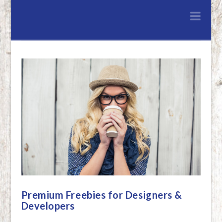
Lenferink
Nav
Hout
&
Handelsonderne
Premium Freebies for Designers &
Developers