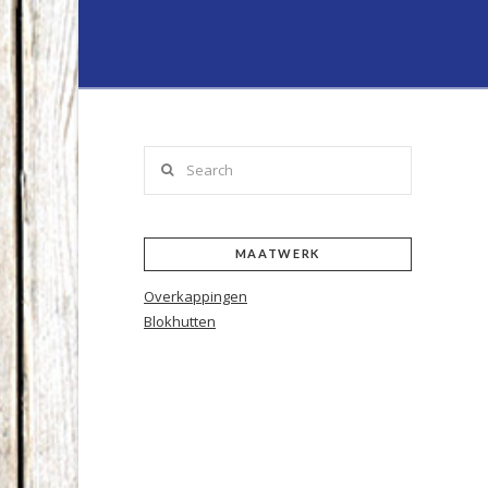
Lenferink
Hout
&
Search
Handelsond
MAATWERK
Overkappingen
Blokhutten