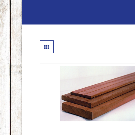
Lenferink
Hout
&
Handelsond