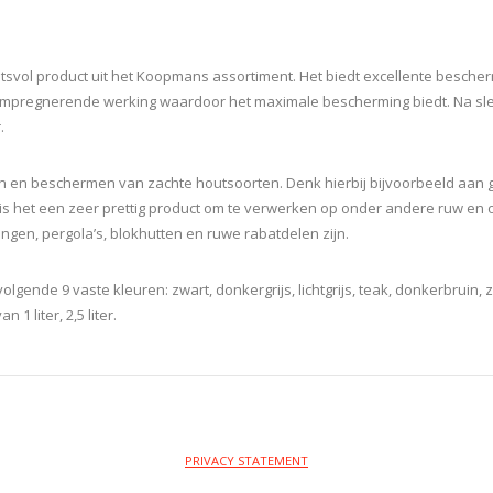
eitsvol product uit het Koopmans assortiment. Het biedt excellente besche
e impregnerende werking waardoor het maximale bescherming biedt. Na sle
.
en en beschermen van zachte houtsoorten. Denk hierbij bijvoorbeeld aan 
 het een zeer prettig product om te verwerken op onder andere ruw en o
ngen, pergola’s, blokhutten en ruwe rabatdelen zijn.
gende 9 vaste kleuren: zwart, donkergrijs, lichtgrijs, teak, donkerbruin
1 liter, 2,5 liter.
PRIVACY STATEMENT