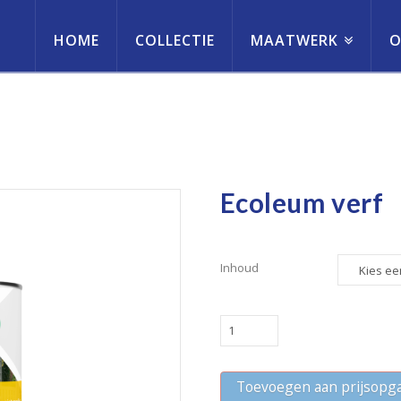
HOME
COLLECTIE
MAATWERK
O
erneming
Ecoleum verf
Inhoud
Ecoleum
verf
quantity
Toevoegen aan prijsopg