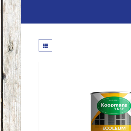
Lenferink
Hout
&
Handelsond