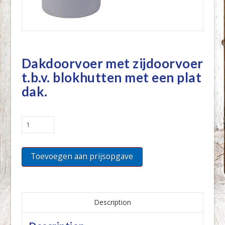
Dakdoorvoer met zijdoorvoer
t.b.v. blokhutten met een plat
dak.
Dakdoorvoer
met
zijdoorvoer
Toevoegen aan prijsopgave
t.b.v.
blokhutten
met
een
plat
Description
dak.
quantity