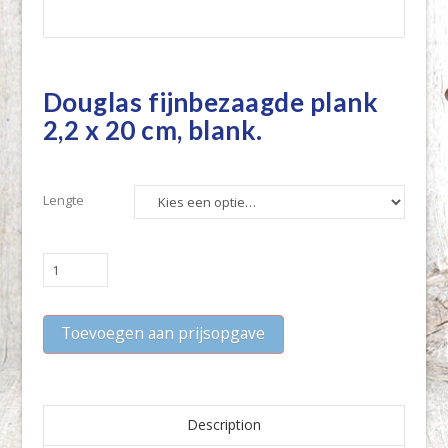
Douglas fijnbezaagde plank
2,2 x 20 cm, blank.
Lengte
Douglas
fijnbezaagde
plank
Toevoegen aan prijsopgave
2,2
x
20
cm,
blank.
Description
quantity