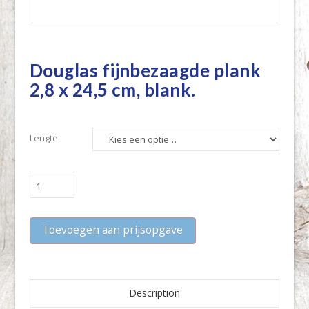
Douglas fijnbezaagde plank
2,8 x 24,5 cm, blank.
Lengte
Douglas
fijnbezaagde
plank
Toevoegen aan prijsopgave
2,8
x
24,5
cm,
blank.
Description
quantity