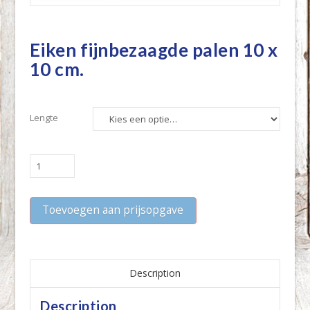
Eiken fijnbezaagde palen 10 x
10 cm.
Lengte
Eiken
fijnbezaagde
palen
Toevoegen aan prijsopgave
10
x
10
cm.
quantity
Description
Description