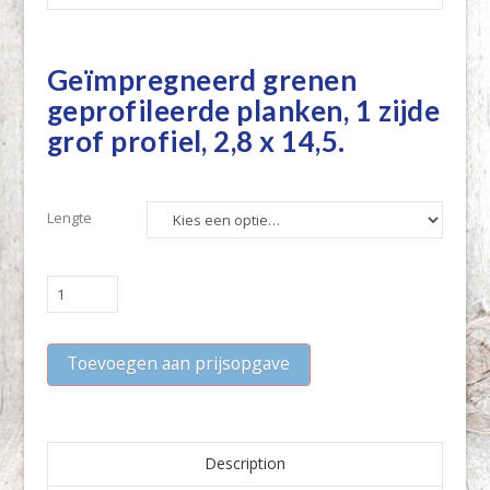
Geïmpregneerd grenen
geprofileerde planken, 1 zijde
grof profiel, 2,8 x 14,5.
Lengte
Geïmpregneerd
grenen
geprofileerde
Toevoegen aan prijsopgave
planken,
1
zijde
grof
profiel,
Description
2,8