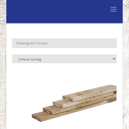
Lenferink
Nav
Hout
&
Showing all 2 results
Handelsonderne