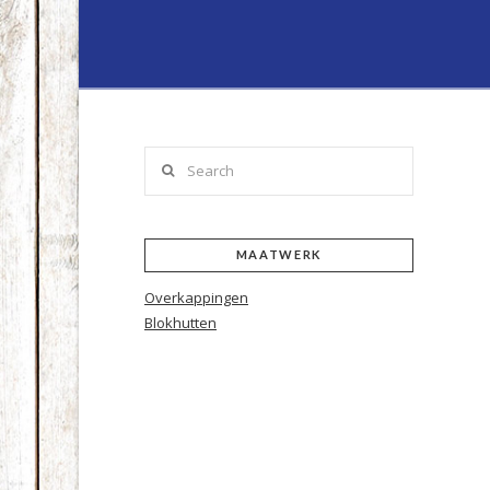
Lenferink
Hout
&
Search
Handelsond
MAATWERK
Overkappingen
Blokhutten