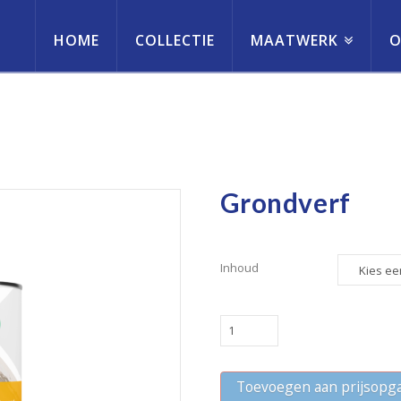
HOME
COLLECTIE
MAATWERK
O
erneming
Grondverf
Inhoud
Grondverf
quantity
Toevoegen aan prijsopg