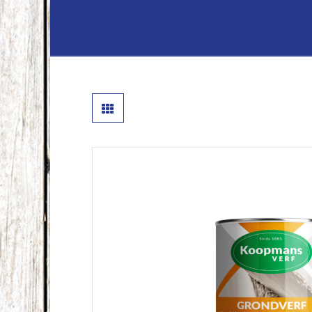
Lenferink
Hout
&
Handelsond