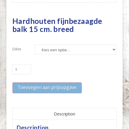
Hardhouten fijnbezaagde
balk 15 cm. breed
Dikte
Hardhouten
fijnbezaagde
balk
Toevoegen aan prijsopgave
15
cm.
breed
quantity
Description
Description