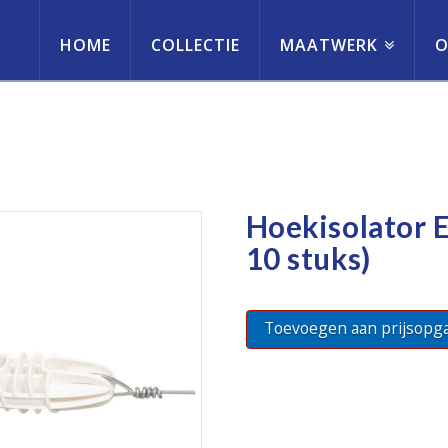
HOME
COLLECTIE
MAATWERK
O
erneming
Hoekisolator E
10 stuks)
Toevoegen aan prijsopg