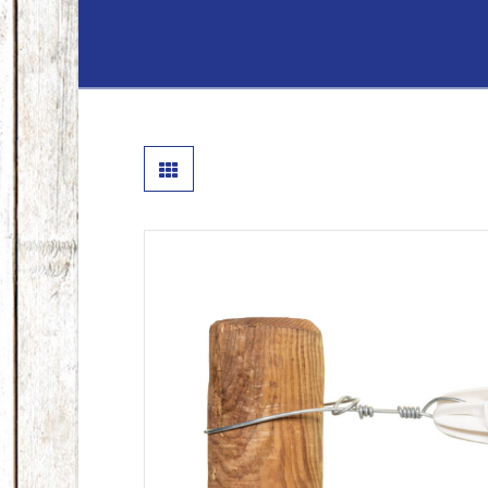
Lenferink
Hout
&
Handelsond