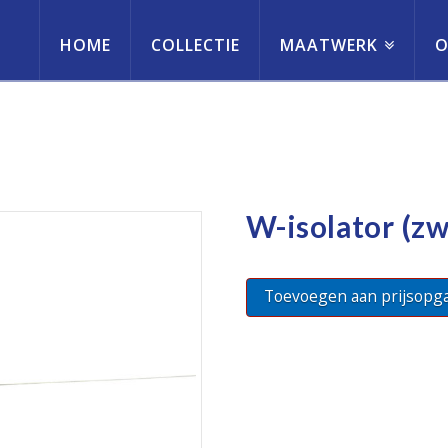
HOME
COLLECTIE
MAATWERK
O
erneming
W-isolator (zw
Toevoegen aan prijsopg