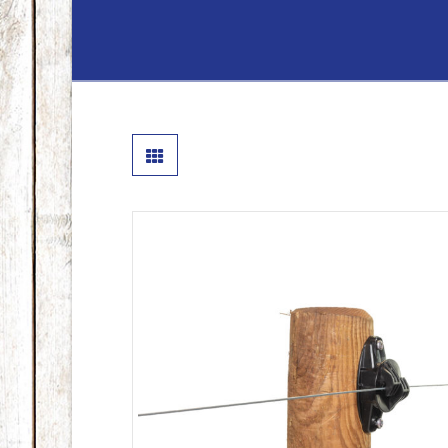
Lenferink
Hout
&
Handelsond