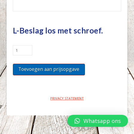
L-Beslag los met schroef.
L-
Beslag
los
Toevoegen aan prijsopgave
met
schroef.
quantity
PRIVACY STATEMENT
Whatsapp ons