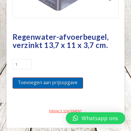
Regenwater-afvoerbeugel,
verzinkt 13,7 x 11 x 3,7 cm.
Regenwater-
afvoerbeugel,
verzinkt
Toevoegen aan prijsopgave
13,7
x
11
x
3,7
PRIVACY STATEMENT
cm.
Whatsapp ons
quantity