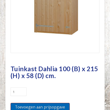
Tuinkast Dahlia 100 (B) x 215
(H) x 58 (D) cm.
Tuinkast
Dahlia
100
Toevoegen aan prijsopgave
(B)