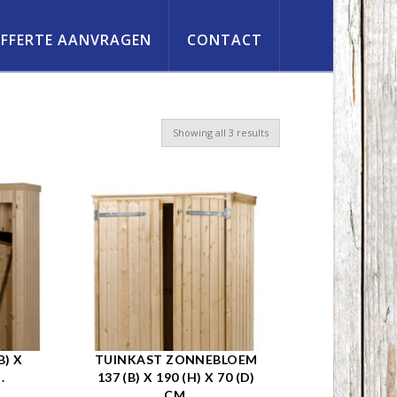
FFERTE AANVRAGEN
CONTACT
Showing all 3 results
B) X
TUINKAST ZONNEBLOEM
.
137 (B) X 190 (H) X 70 (D)
CM.