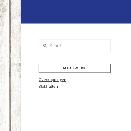
Lenferink
Hout
&
Search
Handelsond
MAATWERK
Overkappingen
Blokhutten