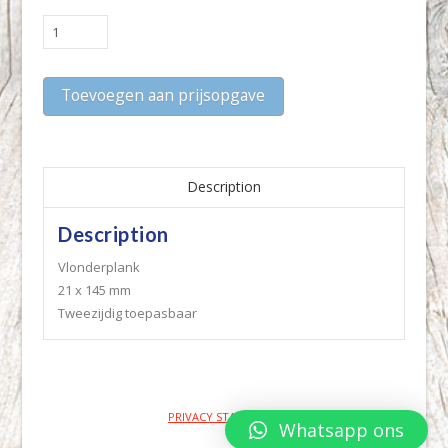
ÉÉN
ZIJDE
VLAK,
Toevoegen aan prijsopgave
ÉÉN
ZIJDE
SEMI
RIBBELPROFIEL
21x145mm
Description
quantity
Description
Vlonderplank
21 x 145 mm
Tweezijdig toepasbaar
PRIVACY STATEMENT
Whatsapp ons