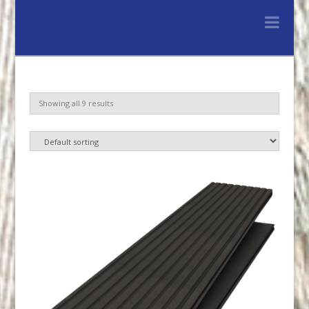
Lenferink
Nav
Hout
&
Showing all 9 results
Handelsonderne