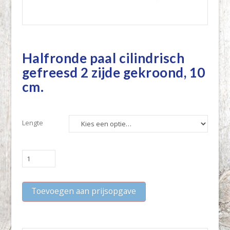
Halfronde paal cilindrisch
gefreesd 2 zijde gekroond, 10
cm.
Lengte
Halfronde
paal
cilindrisch
Toevoegen aan prijsopgave
gefreesd
2
zijde
gekroond,