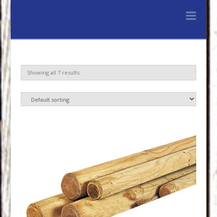
Lenferink
Nav
Hout
&
Showing all 7 results
Handelsonderne