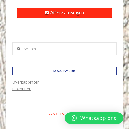
Offerte aanvragen
Search
MAATWERK
Overkappingen
Blokhutten
PRIVACY STATEMENT
Whatsapp ons