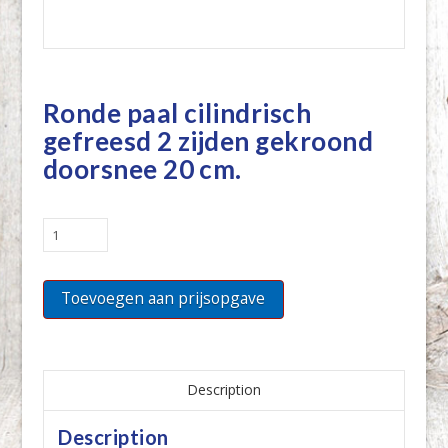
Ronde paal cilindrisch
gefreesd 2 zijden gekroond
doorsnee 20 cm.
Ronde
paal
cilindrisch
Toevoegen aan prijsopgave
gefreesd
2
zijden
gekroond
doorsnee
Description
20
Description
cm.