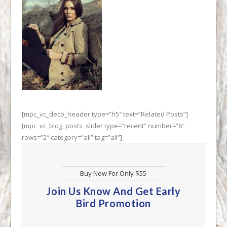
[mpc_vc_deco_header type=”h5″ text=”Related Posts”]
[mpc_vc_blog_posts_slider type=”recent” number=”6″
rows=”2″ category=”all” tag=”all”]
Buy Now For Only $55
Join Us Know And Get Early
Bird Promotion