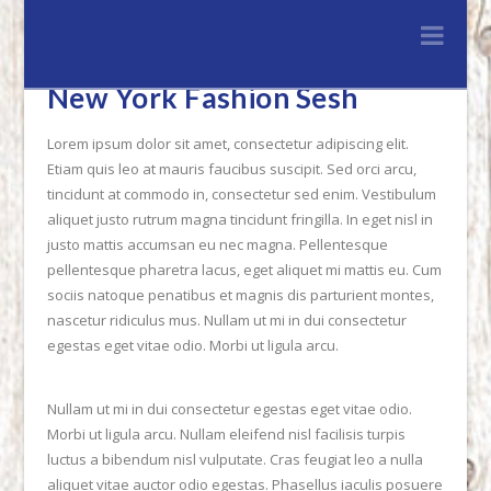
Lenferink
Nav
Hout
New York Fashion Sesh
&
Lorem ipsum dolor sit amet, consectetur adipiscing elit.
Etiam quis leo at mauris faucibus suscipit. Sed orci arcu,
Handelsonderne
tincidunt at commodo in, consectetur sed enim. Vestibulum
aliquet justo rutrum magna tincidunt fringilla. In eget nisl in
justo mattis accumsan eu nec magna. Pellentesque
pellentesque pharetra lacus, eget aliquet mi mattis eu. Cum
sociis natoque penatibus et magnis dis parturient montes,
nascetur ridiculus mus. Nullam ut mi in dui consectetur
egestas eget vitae odio. Morbi ut ligula arcu.
Nullam ut mi in dui consectetur egestas eget vitae odio.
Morbi ut ligula arcu. Nullam eleifend nisl facilisis turpis
luctus a bibendum nisl vulputate. Cras feugiat leo a nulla
aliquet vitae auctor odio egestas. Phasellus iaculis posuere