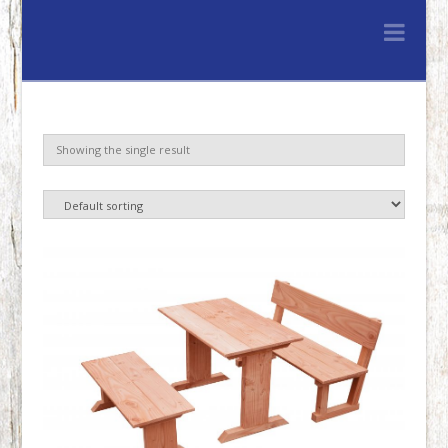
Lenferink
Nav
Hout
&
Showing the single result
Handelsonderne