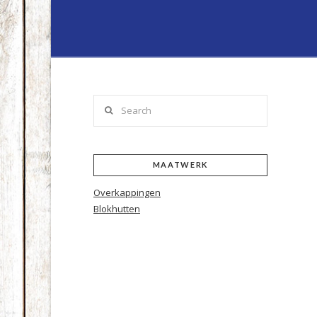
Lenferink
Hout
&
Search
Handelsond
MAATWERK
Overkappingen
Blokhutten