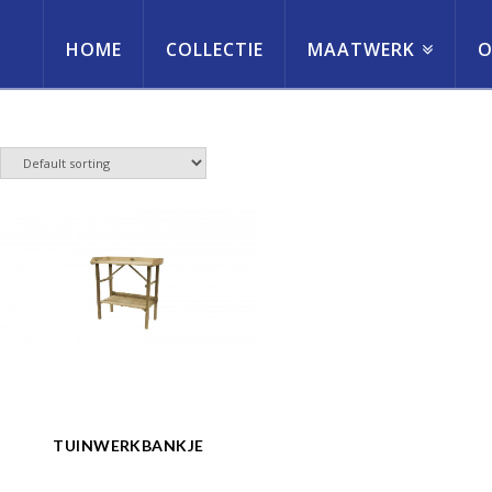
HOME
COLLECTIE
MAATWERK
O
erneming
TUINWERKBANKJE