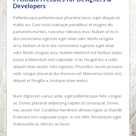
Developers
Pellentesque pellentesque pharetra lacus, eget aliquet mi
mattis eu. Cum sociis natoque penatibus et magnis dis
parturient montes, nascetur ridiculus mus. Nullam ut mi in
dui consectetur egestas eget vitae odio. Morbi ut ligula
arcu. Nullam ut mi in dui consectetur egestas eget vitae
odio. Morbi ut ligula arcu. Nullam eleifend nisl facilisis turpis
luctus a bibendum nisl vulputate. Cras feugiat leo a nulla
aliquet vitae auctor odio egestas. Phasellus iaculis posuere
velit, congue placerat dui rhoncus vel. Maecenas tortor orci,
aliquet et fringilla a, tristique vitae metus.
VIEW POST
Nunc dignissim varius ante, eget pellentesque felis congue
ac. Donec placerat adipiscing sapien id consequat. Donec
nec auctor nisl. Curabitur hendrerit ultricies ligula ac blandit.
Praesent non vulputate turpis. In est nibh, fermentum eget
malesuada ut, ultrices ac lacus.